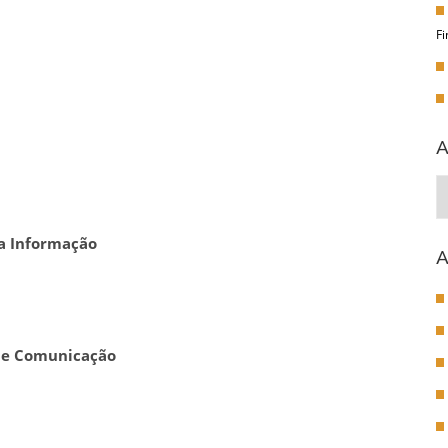
Fi
A
A
da Informação
A
o e Comunicação