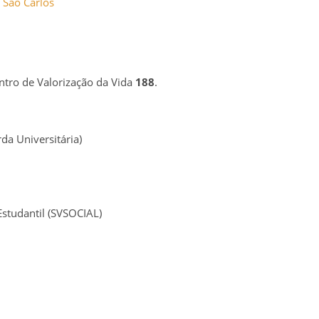
 São Carlos
ntro de Valorização da Vida
188
.
da Universitária)
studantil (SVSOCIAL)