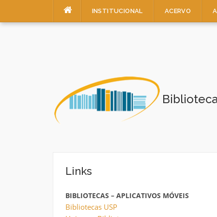
Pular
INSTITUCIONAL
ACERVO
A
para
o
conteúdo
Bibliotec
Links
BIBLIOTECAS – APLICATIVOS MÓVEIS
Bibliotecas USP