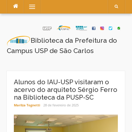
Pular
Menu
para
o
conteúdo
Biblioteca da Prefeitura do
Campus USP de São Carlos
Alunos do IAU-USP visitaram o
acervo do arquiteto Sérgio Ferro
na Biblioteca da PUSP-SC
Marilza Tognetti
28 de fevereiro de 2025